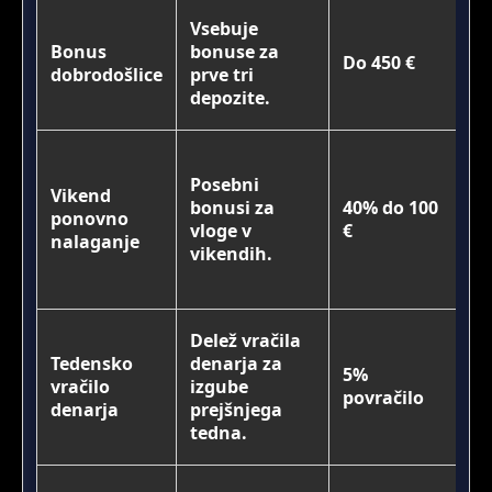
Vsebuje
Us
Bonus
bonuse za
ra
Do 450 €
dobrodošlice
prve tri
op
depozite.
pr
Po
Posebni
vs
Vikend
bonusi za
40% do 100
m
ponovno
vloge v
€
z
nalaganje
vikendih.
m
v
Delež vračila
S
Tedensko
denarja za
5%
n
vračilo
izgube
povračilo
n
denarja
prejšnjega
r
tedna.