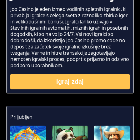
Joo Casino je eden izmed vodilnih spletnih igralnic, ki
privablja igralce s celega sveta z raznoliko zbirko iger
in velikodušnimi bonusi. Igralci lahko uživajo v
številnih igralnih avtomatih, miznih igrah in posebnih
dogodkih, ki so na voljo 24/7. Vsi novi igralci so
dobrodošli, da izkoristijo Joo Casino promo code no
deposit za začetek svoje igralne izkušnje brez
tveganja. Varne in hitre transakcije zagotavljajo
nemoten igralski proces, podprt s prijazno in odzivno
podporo uporabnikom.
Igraj zdaj
Priljubljen