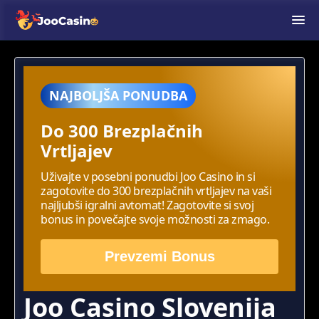
NAJBOLJŠA PONUDBA
Do 300 Brezplačnih
Vrtljajev
Uživajte v posebni ponudbi Joo Casino in si
zagotovite do 300 brezplačnih vrtljajev na vaši
najljubši igralni avtomat! Zagotovite si svoj
bonus in povečajte svoje možnosti za zmago.
Prevzemi Bonus
Joo Casino Slovenija