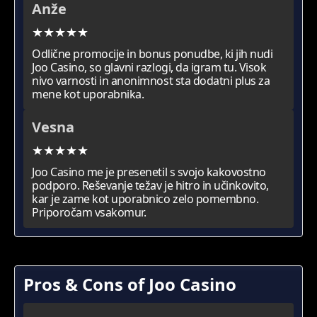
Anže
★
★
★
★
★
Odlične promocije in bonus ponudbe, ki jih nudi
Joo Casino, so glavni razlogi, da igram tu. Visok
nivo varnosti in anonimnost sta dodatni plus za
mene kot uporabnika.
Vesna
★
★
★
★
★
Joo Casino me je presenetil s svojo kakovostno
podporo. Reševanje težav je hitro in učinkovito,
kar je zame kot uporabnico zelo pomembno.
Priporočam vsakomur.
Pros & Cons of Joo Casino