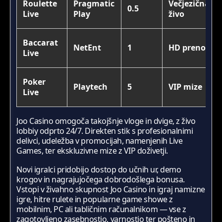
Roulette
Pragmatic
Večjezična p
0.5
Live
Play
živo
Baccarat
NetEnt
1
HD prenosi
Live
Poker
Playtech
5
VIP mize
Live
Joo Casino omogoča takojšnje vloge in dvige, z živo
lobbiy odprto 24/7. Direkten stik s profesionalnimi
delivci, udeležba v promocijah, namenjenih Live
Games, ter ekskluzivne mize z VIP doživetji.
Novi igralci pridobijo dostop do učnih ur, demo
krogov in nagrajujočega dobrodošlega bonusa.
Vstopi v živahno skupnost Joo Casino in igraj namizne
igre, hitre rulete in popularne game showe z
mobilnim, PC ali tabličnim računalnikom — vse z
zagotovljeno zasebnostjo, varnostjo ter pošteno in