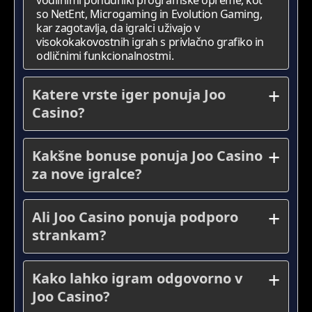
so NetEnt, Microgaming in Evolution Gaming,
kar zagotavlja, da igralci uživajo v
visokokakovostnih igrah s privlačno grafiko in
odličnimi funkcionalnostmi.
Katere vrste iger ponuja Joo
Casino?
Kakšne bonuse ponuja Joo Casino
za nove igralce?
Ali Joo Casino ponuja podporo
strankam?
Kako lahko igram odgovorno v
Joo Casino?